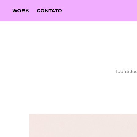
WORK
CONTATO
Identida